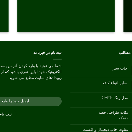
 مطالب
ثبت‌نام در خبرنامه
شما می تونید با وارد کردن آدرس پست
چاپ سبز
الکترونیک خود اولین نفری باشید که از
هیچ
دیدگاهی
رویدادهای سایت مطلع می شوید
برای
ثبت
چاپ
نشده
سایز انواع کاغذ
سبز
هیچ
دیدگاهی
برای
ثبت
سایز
نشده
مدل رنگ CMYK
انواع
کاغذ
هیچ
دیدگاهی
برای
ثبت
مدل
نشده
نکات طراحی جعبه
رنگ
CMYK
برای
2 دیدگاه
نکات
طراحی
جعبه
تفاوت چاپ دیجیتال و افست