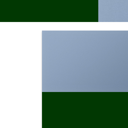
SHOW ON HOVER
Select between various hover effects