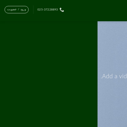
ورود / عضویت
025-37228893
Add a vi