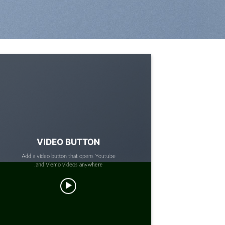
VIDEO BUTTON
Add a video button that opens Youtube
and Viemo videos anywhere.