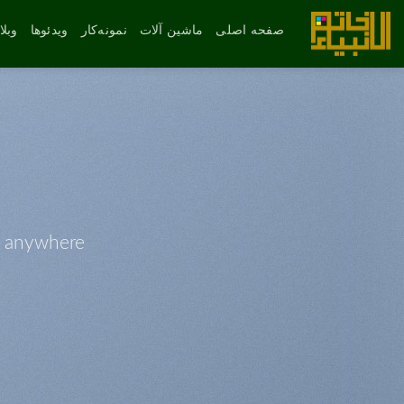
رش
ه
صفحه اصلی
ماشین آلات
نمونه‌کار
ویدئوها
وبل
حتوا
 anywhere.