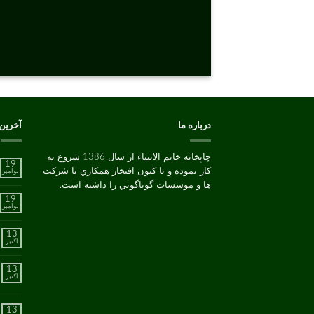
درباره ما
آخرین
چاپخانه خاتم الانبیاء از سال 1386 شروع به
19
کار نموده و تا کنون افتخار همکاري با شرکت
نوامبر
ها و موسسات گوناگوني را داشته است.
19
نوامبر
13
اکتبر
13
اکتبر
13