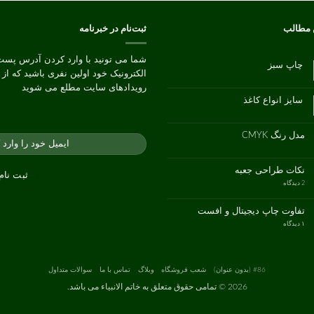
 مطالب
ثبت‌نام در خبرنامه
شما می تونید با وارد کردن آدرس پست
چاپ سبز
الکترونیک خود اولین نفری باشید که از
هیچ
دیدگاهی
رویدادهای سایت مطلع می شوید
برای
ثبت
چاپ
نشده
سایز انواع کاغذ
سبز
هیچ
دیدگاهی
برای
ثبت
سایز
نشده
مدل رنگ CMYK
انواع
کاغذ
هیچ
دیدگاهی
برای
ثبت
مدل
نشده
نکات طراحی جعبه
رنگ
CMYK
برای
2 دیدگاه
نکات
طراحی
جعبه
تفاوت چاپ دیجیتال و افست
برای
۱ دیدگاه
تفاوت
چاپ
دیجیتال
و
افست
#86 (بدون عنوان)
شعب فروشگاه
وبلاگ
تماس با ما
سوالات متداول
2026 ©
تمامی حقوق متعلق به خاتم الانبیاء می باشد.