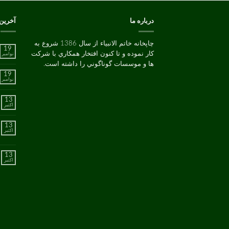
درباره ما
آخرین
چاپخانه خاتم الانبیاء از سال 1386 شروع به
19
کار نموده و تا کنون افتخار همکاري با شرکت
نوامبر
ها و موسسات گوناگوني را داشته است.
19
نوامبر
13
اکتبر
13
اکتبر
13
اکتبر