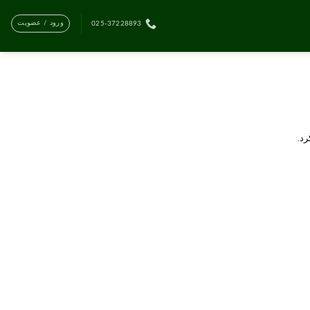
ورود / عضویت
025-37228893
رد.