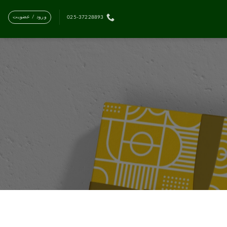
ورود / عضویت
025-37228893