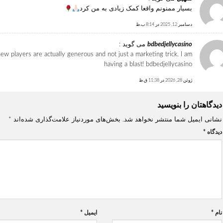
بسیار ممنونم واقعا کمک زیادی به من کرد
دسامبر 12, 2025 در 8:14 ب.ظ
bdbedjellycasino
می گوید :
ew players are actually generous and not just a marketing trick. I am
having a blast!
bdbedjellycasino
ژوئن 28, 2026 در 11:38 ق.ظ
دیدگاهتان را بنویسید
نشانی ایمیل شما منتشر نخواهد شد.
بخش‌های موردنیاز علامت‌گذاری شده‌اند
*
دیدگاه
*
نام
*
ایمیل
*