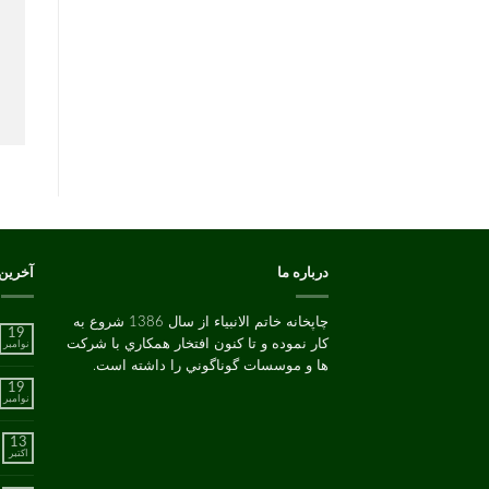
درباره ما
آخرین
چاپخانه خاتم الانبیاء از سال 1386 شروع به
19
کار نموده و تا کنون افتخار همکاري با شرکت
نوامبر
ها و موسسات گوناگوني را داشته است.
19
نوامبر
13
اکتبر