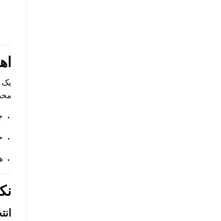
اه
یک ج
محص
ج
ح
ه
نک
انت