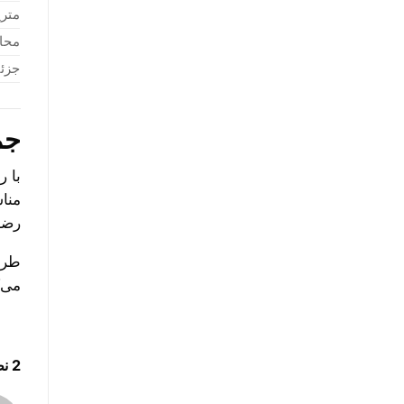
متری
محا
جزئی
جم
با 
منا
رضا
طرا
می‌ک
2 نظر در “