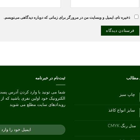
ذخیره نام، ایمیل و وبسایت من در مرورگر برای زمانی که دوباره دیدگاهی می‌نویسم.
 مطالب
ثبت‌نام در خبرنامه
شما می تونید با وارد کردن آدرس پست
چاپ سبز
الکترونیک خود اولین نفری باشید که از
هیچ
دیدگاهی
رویدادهای سایت مطلع می شوید
برای
ثبت
چاپ
نشده
سایز انواع کاغذ
سبز
هیچ
دیدگاهی
برای
ثبت
سایز
نشده
مدل رنگ CMYK
انواع
کاغذ
هیچ
دیدگاهی
برای
ثبت