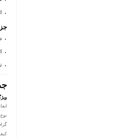
ا
جزئ
د
ا
ت
جد
ویژ
ابعا
نوع 
گراف
کیف