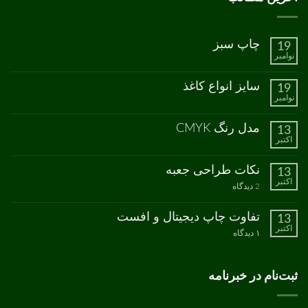
چاپ سبز
19
نوامبر
هیچ
دیدگاهی
برای
ثبت
سایز انواع کاغذ
19
چاپ
نشده
نوامبر
سبز
هیچ
دیدگاهی
برای
ثبت
مدل رنگ CMYK
13
سایز
نشده
اکتبر
انواع
هیچ
کاغذ
دیدگاهی
برای
ثبت
نکات طراحی جعبه
13
مدل
نشده
اکتبر
رنگ
برای
2 دیدگاه
CMYK
نکات
طراحی
جعبه
تفاوت چاپ دیجیتال و افست
13
اکتبر
برای
۱ دیدگاه
تفاوت
چاپ
دیجیتال
و
ثبت‌نام در خبرنامه
افست