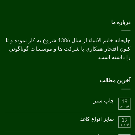
درباره ما
چاپخانه خاتم الانبیاء از سال 1386 شروع به کار نموده و تا
کنون افتخار همکاري با شرکت ها و موسسات گوناگوني
را داشته است.
آخرین مطالب
چاپ سبز
19
نوامبر
هیچ
دیدگاهی
برای
ثبت
سایز انواع کاغذ
19
چاپ
نشده
نوامبر
سبز
هیچ
دیدگاهی
برای
ثبت