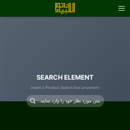
رش
ه
حتوا
SEARCH ELEMENT
Insert a Product Search box anywhere
جستجو
برای: