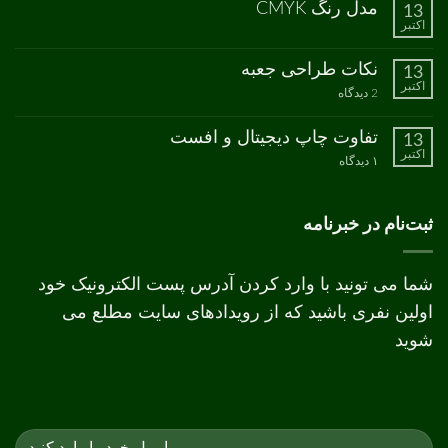
مدل رنگ CMYK
13
سایز
نشده
اکتبر
انواع
هیچ
کاغذ
دیدگاهی
برای
ثبت
نکات طراحی جعبه
13
مدل
نشده
اکتبر
رنگ
برای
2 دیدگاه
CMYK
نکات
طراحی
جعبه
تفاوت چاپ دیجیتال و افست
13
اکتبر
برای
۱ دیدگاه
تفاوت
چاپ
دیجیتال
و
ثبت‌نام در خبرنامه
افست
شما می تونید با وارد کردن آدرس پست الکترونیک خود
اولین نفری باشید که از رویدادهای سایت مطلع می
شوید