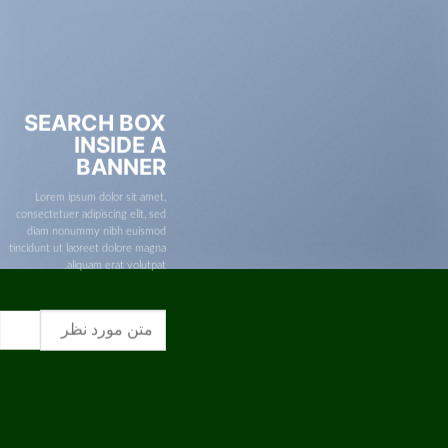
SEARCH BOX
INSIDE A
BANNER
Lorem ipsum dolor sit amet,
consectetuer adipiscing elit, sed
diam nonummy nibh euismod
tincidunt ut laoreet dolore magna
aliquam erat volutpat.
جستجو
برای: