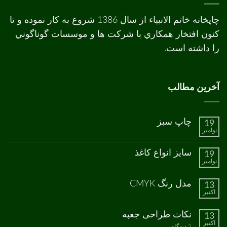
چاپخانه خاتم الانبیاء از سال 1386 شروع به کار نموده و تا
کنون افتخار همکاري با شرکت ها و موسسات گوناگوني
را داشته است.
آخرین مطالب
چاپ سبز
19
نوامبر
هیچ
دیدگاهی
برای
ثبت
سایز انواع کاغذ
19
چاپ
نشده
نوامبر
سبز
هیچ
دیدگاهی
برای
ثبت
مدل رنگ CMYK
13
سایز
نشده
اکتبر
انواع
هیچ
کاغذ
دیدگاهی
برای
ثبت
نکات طراحی جعبه
13
مدل
نشده
اکتبر
رنگ
برای
2 دیدگاه