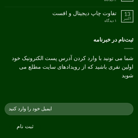
CMYK
نکات
طراحی
جعبه
تفاوت چاپ دیجیتال و افست
13
اکتبر
برای
۱ دیدگاه
تفاوت
چاپ
دیجیتال
و
ثبت‌نام در خبرنامه
افست
شما می تونید با وارد کردن آدرس پست الکترونیک خود
اولین نفری باشید که از رویدادهای سایت مطلع می
شوید