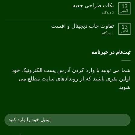
برای
ثبت
نکات طراحی جعبه
13
مدل
نشده
اکتبر
رنگ
برای
2 دیدگاه
CMYK
نکات
طراحی
جعبه
تفاوت چاپ دیجیتال و افست
13
اکتبر
برای
۱ دیدگاه
تفاوت
چاپ
دیجیتال
و
ثبت‌نام در خبرنامه
افست
شما می تونید با وارد کردن آدرس پست الکترونیک خود
اولین نفری باشید که از رویدادهای سایت مطلع می
شوید