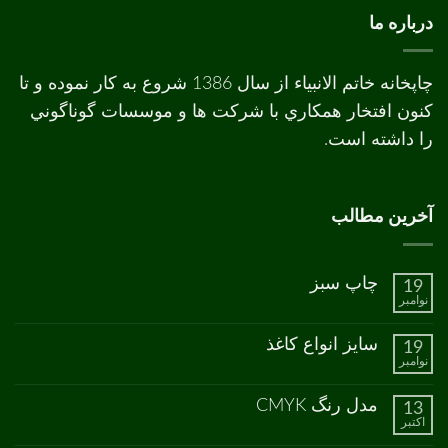
درباره ما
چاپخانه خاتم الانبیاء از سال 1386 شروع به کار نموده و تا
کنون افتخار همکاري با شرکت ها و موسسات گوناگوني
را داشته است.
آخرین مطالب
چاپ سبز
19
نوامبر
هیچ
دیدگاهی
برای
ثبت
سایز انواع کاغذ
19
چاپ
نشده
نوامبر
سبز
هیچ
دیدگاهی
برای
ثبت
مدل رنگ CMYK
13
سایز
نشده
اکتبر
انواع
هیچ
کاغذ
دیدگاهی