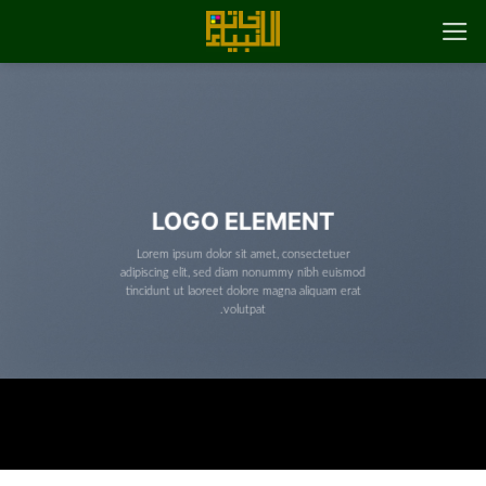
رش
ه
حتوا
LOGO ELEMENT
Lorem ipsum dolor sit amet, consectetuer
adipiscing elit, sed diam nonummy nibh euismod
tincidunt ut laoreet dolore magna aliquam erat
volutpat.