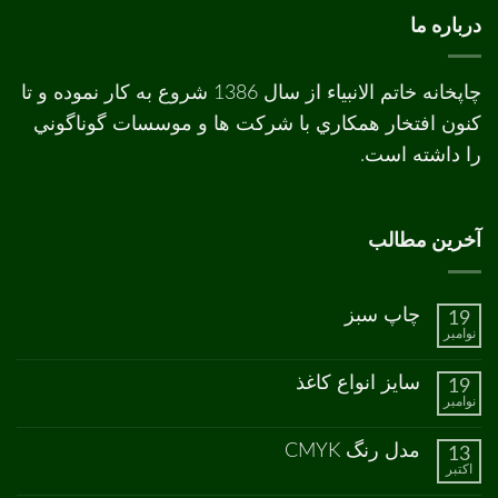
درباره ما
چاپخانه خاتم الانبیاء از سال 1386 شروع به کار نموده و تا
کنون افتخار همکاري با شرکت ها و موسسات گوناگوني
را داشته است.
آخرین مطالب
چاپ سبز
19
نوامبر
هیچ
دیدگاهی
برای
ثبت
سایز انواع کاغذ
19
چاپ
نشده
نوامبر
سبز
هیچ
دیدگاهی
برای
ثبت
مدل رنگ CMYK
13
سایز
نشده
اکتبر
انواع
هیچ
کاغذ
دیدگاهی