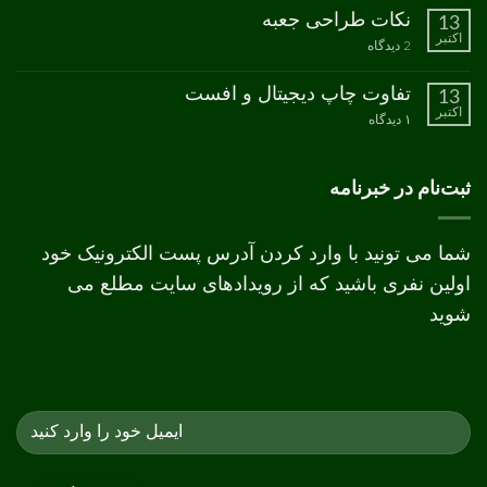
برای
ثبت
نکات طراحی جعبه
13
مدل
نشده
اکتبر
رنگ
برای
2 دیدگاه
CMYK
نکات
طراحی
جعبه
تفاوت چاپ دیجیتال و افست
13
اکتبر
برای
۱ دیدگاه
تفاوت
چاپ
دیجیتال
و
ثبت‌نام در خبرنامه
افست
شما می تونید با وارد کردن آدرس پست الکترونیک خود
اولین نفری باشید که از رویدادهای سایت مطلع می
شوید