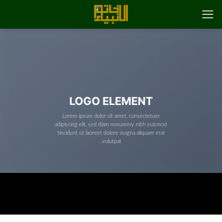
رش
ه
حتوا
LOGO ELEMENT
Lorem ipsum dolor sit amet, consectetuer
adipiscing elit, sed diam nonummy nibh euismod
tincidunt ut laoreet dolore magna aliquam erat
volutpat.