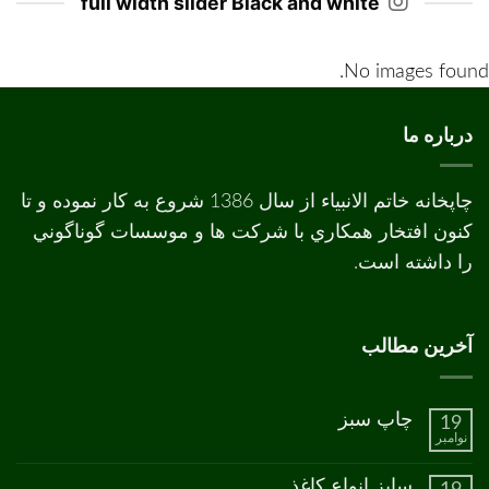
full width slider Black and white
No images found.
درباره ما
چاپخانه خاتم الانبیاء از سال 1386 شروع به کار نموده و تا
کنون افتخار همکاري با شرکت ها و موسسات گوناگوني
را داشته است.
آخرین مطالب
چاپ سبز
19
نوامبر
هیچ
دیدگاهی
برای
ثبت
سایز انواع کاغذ