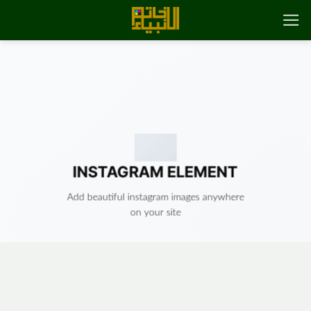
رش
ه
حتوا
INSTAGRAM ELEMENT
Add beautiful instagram images anywhere
on your site