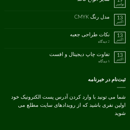
19
چاپ
نشده
نوامبر
سبز
هیچ
دیدگاهی
برای
ثبت
مدل رنگ CMYK
13
سایز
نشده
اکتبر
انواع
هیچ
کاغذ
دیدگاهی
برای
ثبت
نکات طراحی جعبه
13
مدل
نشده
اکتبر
رنگ
برای
2 دیدگاه
CMYK
نکات
طراحی
جعبه
تفاوت چاپ دیجیتال و افست
13
اکتبر
برای
۱ دیدگاه
تفاوت
چاپ
دیجیتال
و
ثبت‌نام در خبرنامه
افست
شما می تونید با وارد کردن آدرس پست الکترونیک خود
اولین نفری باشید که از رویدادهای سایت مطلع می
شوید