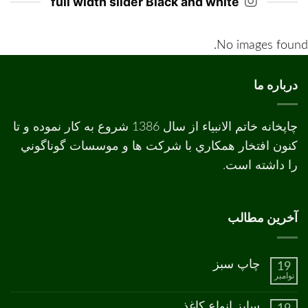
full width slider Black and white
No images found.
درباره ما
چاپخانه خاتم الانبیاء از سال 1386 شروع به کار نموده و تا
کنون افتخار همکاري با شرکت ها و موسسات گوناگوني
را داشته است.
آخرین مطالب
چاپ سبز
19
نوامبر
هیچ
دیدگاهی
برای
ثبت
سایز انواع کاغذ