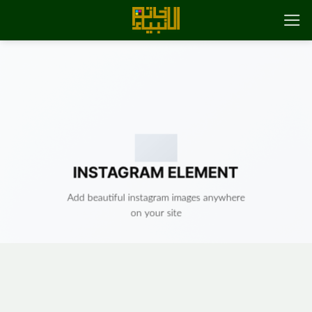
رش
ه
حتوا
INSTAGRAM ELEMENT
Add beautiful instagram images anywhere
on your site