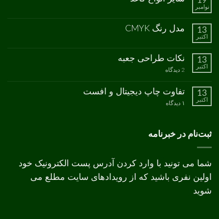
19
چاپ
نشده
نوامبر
سبز
هیچ
دیدگاهی
برای
ثبت
مدل رنگ CMYK
13
سایز
نشده
اکتبر
انواع
هیچ
کاغذ
دیدگاهی
برای
ثبت
نکات طراحی جعبه
13
مدل
نشده
اکتبر
رنگ
برای
2 دیدگاه
CMYK
نکات
طراحی
جعبه
تفاوت چاپ دیجیتال و افست
13
اکتبر
برای
۱ دیدگاه
تفاوت
چاپ
دیجیتال
و
ثبت‌نام در خبرنامه
افست
شما می تونید با وارد کردن آدرس پست الکترونیک خود
اولین نفری باشید که از رویدادهای سایت مطلع می
شوید