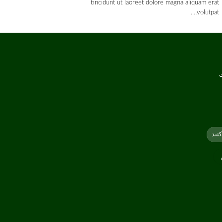
tincidunt ut laoreet dolore magna aliquam erat
volutpat….