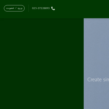
ورود / عضویت
025-37228893
Create si