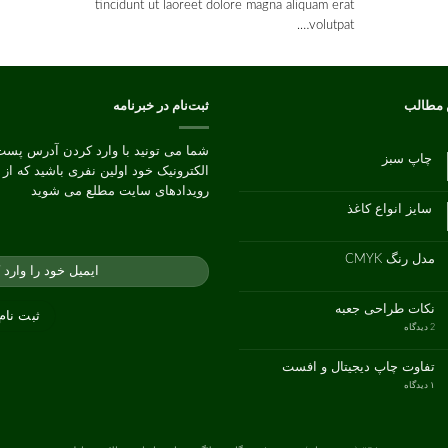
tincidunt ut laoreet dolore magna aliquam erat
volutpat….
 مطالب
ثبت‌نام در خبرنامه
شما می تونید با وارد کردن آدرس پست
چاپ سبز
الکترونیک خود اولین نفری باشید که از
هیچ
دیدگاهی
رویدادهای سایت مطلع می شوید
برای
ثبت
چاپ
نشده
سایز انواع کاغذ
سبز
هیچ
دیدگاهی
برای
ثبت
سایز
نشده
مدل رنگ CMYK
انواع
کاغذ
هیچ
دیدگاهی
برای
ثبت
مدل
نشده
نکات طراحی جعبه
رنگ
CMYK
برای
2 دیدگاه
نکات
طراحی
جعبه
تفاوت چاپ دیجیتال و افست
برای
۱ دیدگاه
تفاوت
چاپ
دیجیتال
و
افست