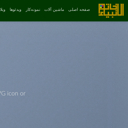
رش
ه
صفحه اصلی
ماشین آلات
نمونه‌کار
ویدئوها
وبل
حتوا
VG icon or