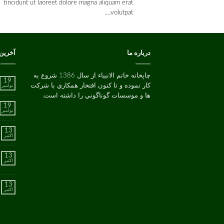
tincidunt ut laoreet dolore magna aliquam erat
volutpat….
درباره ما
آخرین
چاپخانه خاتم الانبیاء از سال 1386 شروع به
19
کار نموده و تا کنون افتخار همکاري با شرکت
نوامبر
ها و موسسات گوناگوني را داشته است.
19
نوامبر
13
اکتبر
13
اکتبر
13
اکتبر