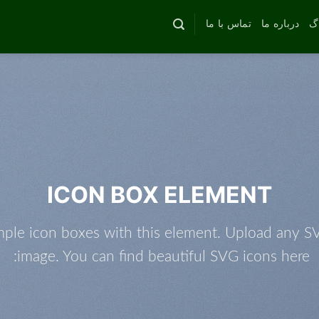
اگ
درباره ما
تماس با ما
ICON BOX ELEMENT
mple icon boxes with this element. Upload any S
image. You can find beautiful SVG icons here: