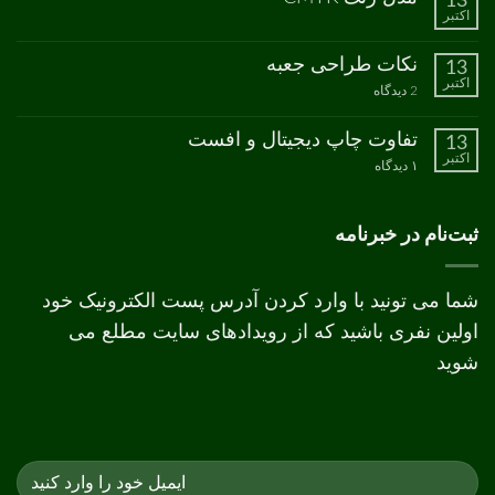
13
نشده
اکتبر
انواع
هیچ
کاغذ
دیدگاهی
برای
ثبت
نکات طراحی جعبه
13
مدل
نشده
اکتبر
رنگ
برای
2 دیدگاه
CMYK
نکات
طراحی
جعبه
تفاوت چاپ دیجیتال و افست
13
اکتبر
برای
۱ دیدگاه
تفاوت
چاپ
دیجیتال
و
ثبت‌نام در خبرنامه
افست
شما می تونید با وارد کردن آدرس پست الکترونیک خود
اولین نفری باشید که از رویدادهای سایت مطلع می
شوید