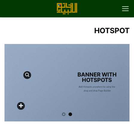
رش
ه
حتوا
HOTSPOT
BANNER WITH
HOTSPOTS
Add Hotspots anywhere by using the
drag and drop Page Builder.