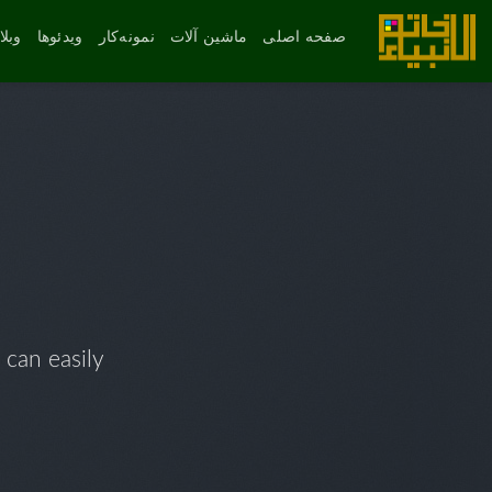
رش
ه
صفحه اصلی
ماشین آلات
نمونه‌کار
ویدئوها
وبل
حتوا
 can easily