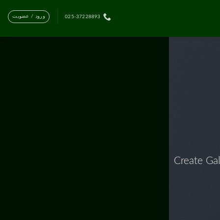
ورود / عضویت
025-37228893
Create Gal