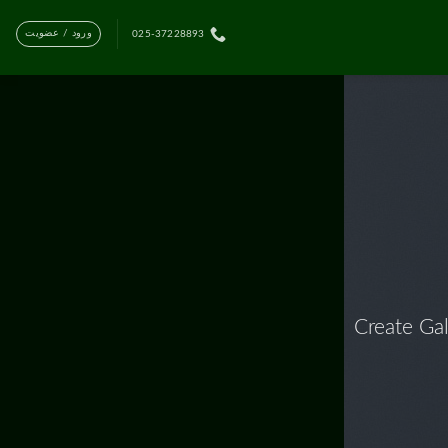
ورود / عضویت
025-37228893
Create Gal