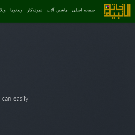
رش
ه
صفحه اصلی
ماشین آلات
نمونه‌کار
ویدئوها
وبل
حتوا
 can easily