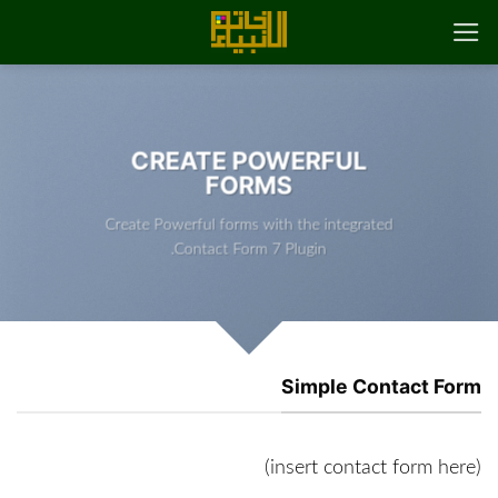
رش
ه
حتوا
CREATE POWERFUL
FORMS
Create Powerful forms with the integrated
Contact Form 7 Plugin.
Simple Contact Form
(insert contact form here)