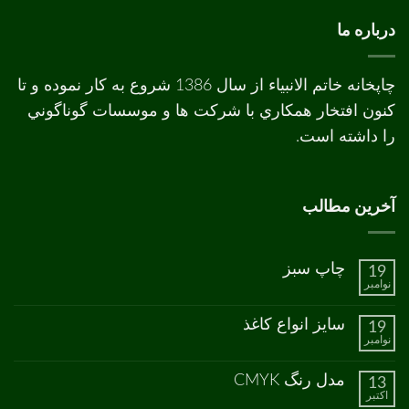
درباره ما
چاپخانه خاتم الانبیاء از سال 1386 شروع به کار نموده و تا
کنون افتخار همکاري با شرکت ها و موسسات گوناگوني
را داشته است.
آخرین مطالب
چاپ سبز
19
نوامبر
هیچ
دیدگاهی
برای
ثبت
سایز انواع کاغذ
19
چاپ
نشده
نوامبر
سبز
هیچ
دیدگاهی
برای
ثبت
مدل رنگ CMYK
13
سایز
نشده
اکتبر
انواع
هیچ
کاغذ