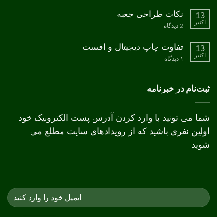
دیدگاهی
برای
ثبت
نکات طراحی جعبه
13
مدل
نشده
اکتبر
رنگ
برای
2 دیدگاه
CMYK
نکات
طراحی
جعبه
تفاوت چاپ دیجیتال و افست
13
اکتبر
برای
۱ دیدگاه
تفاوت
چاپ
دیجیتال
و
ثبت‌نام در خبرنامه
افست
شما می تونید با وارد کردن آدرس پست الکترونیک خود
اولین نفری باشید که از رویدادهای سایت مطلع می
شوید