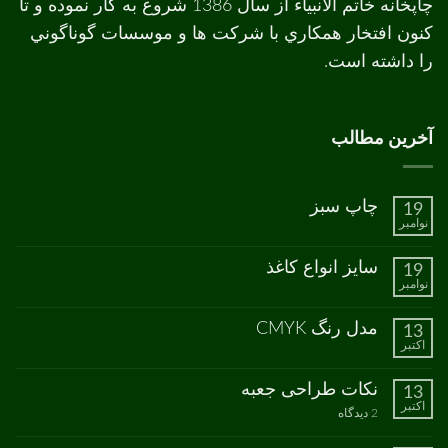
چاپخانه خاتم الانبیاء از سال 1386 شروع به کار نموده و تا
کنون افتخار همکاري با شرکت ها و موسسات گوناگوني
را داشته است.
آخرین مطالب
چاپ سبز
19
نوامبر
هیچ
دیدگاهی
برای
ثبت
سایز انواع کاغذ
19
چاپ
نشده
نوامبر
سبز
هیچ
دیدگاهی
برای
ثبت
مدل رنگ CMYK
13
سایز
نشده
اکتبر
انواع
هیچ
کاغذ
دیدگاهی
برای
ثبت
نکات طراحی جعبه
13
مدل
نشده
اکتبر
رنگ
برای
2 دیدگاه
CMYK
نکات
طراحی