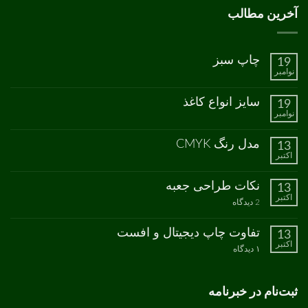
آخرین مطالب
چاپ سبز
19
نوامبر
هیچ
دیدگاهی
برای
ثبت
سایز انواع کاغذ
19
چاپ
نشده
نوامبر
سبز
هیچ
دیدگاهی
برای
ثبت
مدل رنگ CMYK
13
سایز
نشده
اکتبر
انواع
هیچ
کاغذ
دیدگاهی
برای
ثبت
نکات طراحی جعبه
13
مدل
نشده
اکتبر
رنگ
برای
2 دیدگاه
CMYK
نکات
طراحی
جعبه
تفاوت چاپ دیجیتال و افست
13
اکتبر
برای
۱ دیدگاه
تفاوت
چاپ
دیجیتال
و
ثبت‌نام در خبرنامه
افست