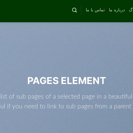
اگ
درباره ما
تماس با ما
PAGES ELEMENT
list of sub pages of a selected page in a beautifu
ul if you need to link to sub pages from a parent 