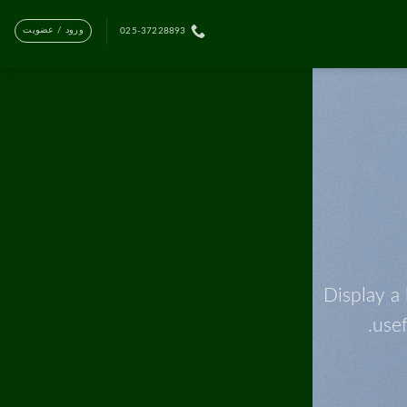
ورود / عضویت
025-37228893
Display a 
usef