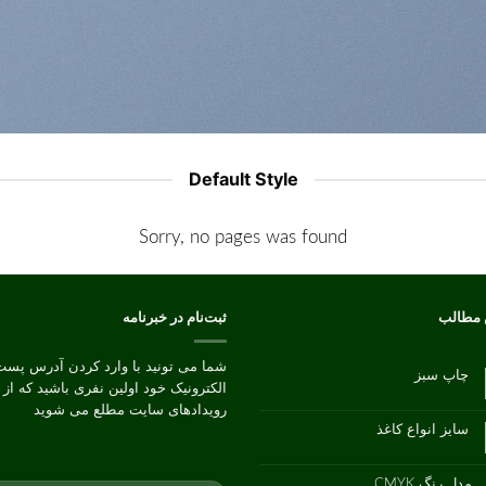
Default Style
Sorry, no pages was found
 مطالب
ثبت‌نام در خبرنامه
شما می تونید با وارد کردن آدرس پست
چاپ سبز
الکترونیک خود اولین نفری باشید که از
هیچ
دیدگاهی
رویدادهای سایت مطلع می شوید
برای
ثبت
چاپ
نشده
سایز انواع کاغذ
سبز
هیچ
دیدگاهی
برای
ثبت
سایز
نشده
مدل رنگ CMYK