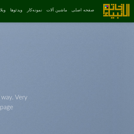
رش
ه
صفحه اصلی
ماشین آلات
نمونه‌کار
ویدئوها
وبل
حتوا
l way. Very
page.