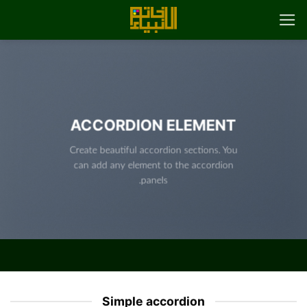
رش
ه
حتوا
ACCORDION ELEMENT
Create beautiful accordion sections. You
can add any element to the accordion
panels.
Simple accordion