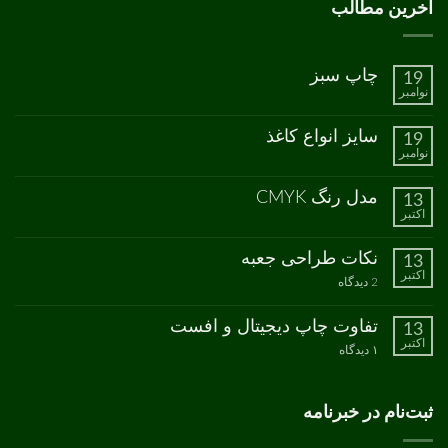
آخرین مطالب
چاپ سبز
19
نوامبر
هیچ
دیدگاهی
برای
ثبت
سایز انواع کاغذ
19
چاپ
نشده
نوامبر
سبز
هیچ
دیدگاهی
برای
ثبت
مدل رنگ CMYK
13
سایز
نشده
اکتبر
انواع
هیچ
کاغذ
دیدگاهی
برای
ثبت
نکات طراحی جعبه
13
مدل
نشده
اکتبر
رنگ
برای
2 دیدگاه
CMYK
نکات
طراحی
جعبه
تفاوت چاپ دیجیتال و افست
13
اکتبر
برای
۱ دیدگاه
تفاوت
چاپ
دیجیتال
و
ثبت‌نام در خبرنامه
افست