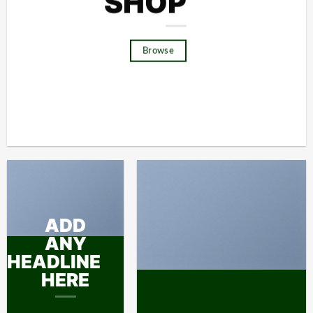
SHOP
Browse
ADD
ANY
HEADLINE
HERE