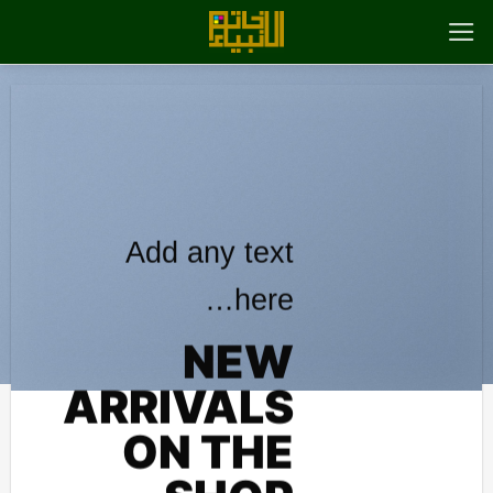
رش
ه
حتوا
Add any text
here…
NEW
ARRIVALS
ON THE