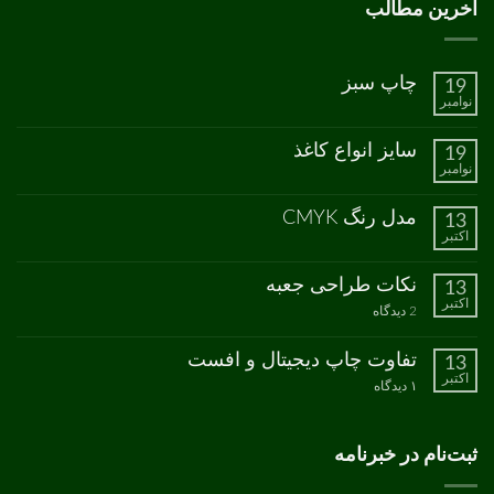
آخرین مطالب
چاپ سبز
19
نوامبر
هیچ
دیدگاهی
برای
ثبت
سایز انواع کاغذ
19
چاپ
نشده
نوامبر
سبز
هیچ
دیدگاهی
برای
ثبت
مدل رنگ CMYK
13
سایز
نشده
اکتبر
انواع
هیچ
کاغذ
دیدگاهی
برای
ثبت
نکات طراحی جعبه
13
مدل
نشده
اکتبر
رنگ
برای
2 دیدگاه
CMYK
نکات
طراحی
جعبه
تفاوت چاپ دیجیتال و افست
13
اکتبر
برای
۱ دیدگاه
تفاوت
چاپ
دیجیتال
و
ثبت‌نام در خبرنامه
افست