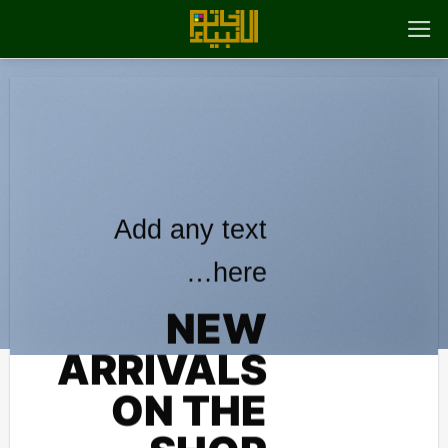
رش
ه
حتوا
Add any text
here…
NEW
ARRIVALS
ON THE