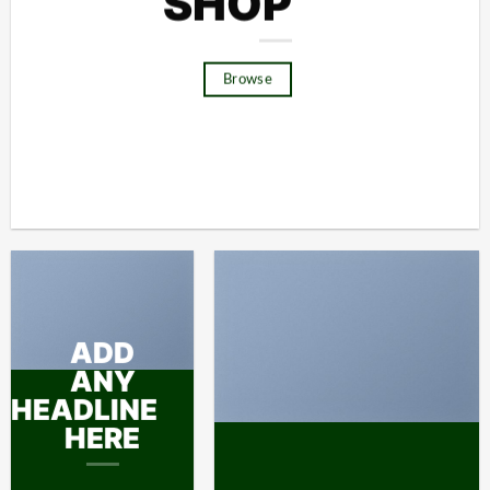
SHOP
Browse
ADD
ANY
HEADLINE
HERE