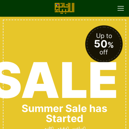
رش
ه
حتوا
Up to
50
%
off
SALE
Summer Sale has
Started
0
ساعت
0
دقیقه
0
ثانیه