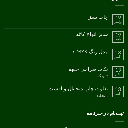
چاپ سبز
19
نوامبر
هیچ
دیدگاهی
برای
ثبت
سایز انواع کاغذ
19
چاپ
نشده
نوامبر
سبز
هیچ
دیدگاهی
برای
ثبت
مدل رنگ CMYK
13
سایز
نشده
اکتبر
انواع
هیچ
کاغذ
دیدگاهی
برای
ثبت
نکات طراحی جعبه
13
مدل
نشده
اکتبر
رنگ
برای
2 دیدگاه
CMYK
نکات
طراحی
جعبه
تفاوت چاپ دیجیتال و افست
13
اکتبر
برای
۱ دیدگاه
تفاوت
چاپ
دیجیتال
و
ثبت‌نام در خبرنامه
افست