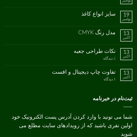
نوامبر
هیچ
دیدگاهی
برای
ثبت
سایز انواع کاغذ
19
چاپ
نشده
نوامبر
سبز
هیچ
دیدگاهی
برای
ثبت
مدل رنگ CMYK
13
سایز
نشده
اکتبر
انواع
هیچ
کاغذ
دیدگاهی
برای
ثبت
نکات طراحی جعبه
13
مدل
نشده
اکتبر
رنگ
برای
2 دیدگاه
CMYK
نکات
طراحی
جعبه
تفاوت چاپ دیجیتال و افست
13
اکتبر
برای
۱ دیدگاه
تفاوت
چاپ
دیجیتال
و
ثبت‌نام در خبرنامه
افست
شما می تونید با وارد کردن آدرس پست الکترونیک خود
اولین نفری باشید که از رویدادهای سایت مطلع می
شوید