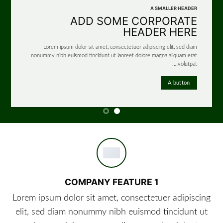
A SMALLER HEADER
ADD SOME CORPORATE
HEADER HERE
Lorem ipsum dolor sit amet, consectetuer adipiscing elit, sed diam
nonummy nibh euismod tincidunt ut laoreet dolore magna aliquam erat
volutpat….
A button
COMPANY FEATURE 1
Lorem ipsum dolor sit amet, consectetuer adipiscing
elit, sed diam nonummy nibh euismod tincidunt ut