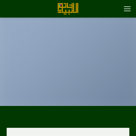
رش
ه
حتوا