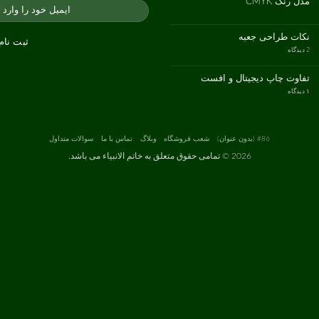
مدل رنگ CMYK
انواع
کاغذ
هیچ
دیدگاهی
برای
ثبت
مدل
نشده
نکات طراحی جعبه
رنگ
CMYK
برای
2 دیدگاه
نکات
طراحی
جعبه
تفاوت چاپ دیجیتال و افست
برای
۱ دیدگاه
تفاوت
چاپ
دیجیتال
و
افست
#86 (بدون عنوان)
شعب فروشگاه
وبلاگ
تماس با ما
سوالات متداول
2026 ©
تمامی حقوق متعلق به خاتم الانبیاء می باشد.