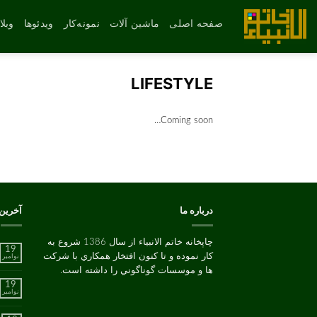
رش
ه
صفحه اصلی
ماشین آلات
نمونه‌کار
ویدئوها
وبل
حتوا
LIFESTYLE
Coming soon…
درباره ما
آخرین
چاپخانه خاتم الانبیاء از سال 1386 شروع به
19
کار نموده و تا کنون افتخار همکاري با شرکت
نوامبر
ها و موسسات گوناگوني را داشته است.
19
نوامبر