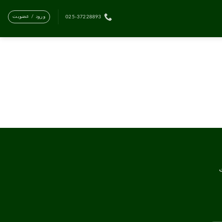
ورود / عضویت
025-37228893