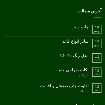
آخرین مطالب
چاپ سبز
19
نوامبر
هیچ
دیدگاهی
برای
ثبت
سایز انواع کاغذ
19
چاپ
نشده
نوامبر
سبز
هیچ
دیدگاهی
برای
ثبت
مدل رنگ CMYK
13
سایز
نشده
اکتبر
انواع
هیچ
کاغذ
دیدگاهی
برای
ثبت
نکات طراحی جعبه
13
مدل
نشده
اکتبر
رنگ
برای
2 دیدگاه
CMYK
نکات
طراحی
جعبه
تفاوت چاپ دیجیتال و افست
13
اکتبر
برای
۱ دیدگاه
تفاوت
چاپ
دیجیتال
و