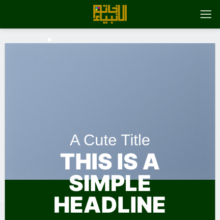
رش
ه
حتوا
A Cute Title
THIS IS A
SIMPLE
HEADLINE