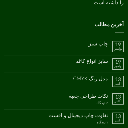
را داشته است.
آخرین مطالب
چاپ سبز
19
نوامبر
هیچ
دیدگاهی
برای
ثبت
سایز انواع کاغذ
19
چاپ
نشده
نوامبر
سبز
هیچ
دیدگاهی
برای
ثبت
مدل رنگ CMYK
13
سایز
نشده
اکتبر
انواع
هیچ
کاغذ
دیدگاهی
برای
ثبت
نکات طراحی جعبه
13
مدل
نشده
اکتبر
رنگ
برای
2 دیدگاه
CMYK
نکات
طراحی
جعبه
تفاوت چاپ دیجیتال و افست
13
اکتبر
برای
۱ دیدگاه
تفاوت