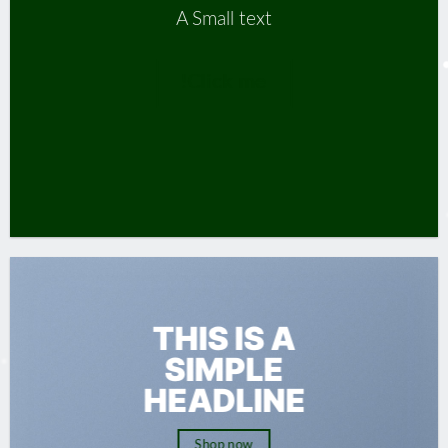
A Small text
Click me!
THIS IS A
SIMPLE
HEADLINE
Shop now