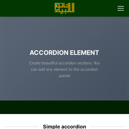
رش
ه
حتوا
ACCORDION ELEMENT
Create beautiful accordion sections. You
can add any element to the accordion
panels.
Simple accordion