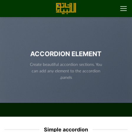
رش
ه
حتوا
ACCORDION ELEMENT
Create beautiful accordion sections. You
can add any element to the accordion
panels.
Simple accordion