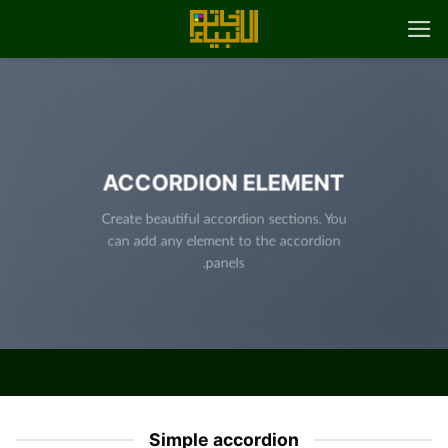
رش
ه
حتوا
ACCORDION ELEMENT
Create beautiful accordion sections. You
can add any element to the accordion
panels.
Simple accordion