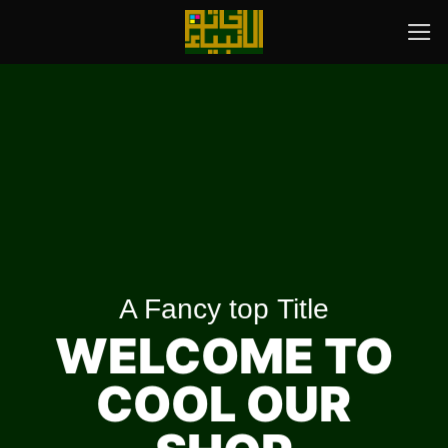
رش
ه
حتوا
A Fancy top Title
WELCOME TO
COOL OUR