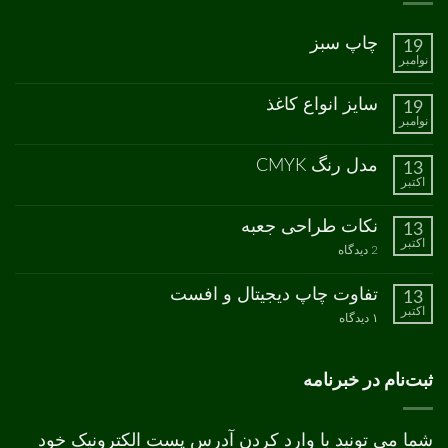
چاپ سبز
19
نوامبر
هیچ
دیدگاهی
برای
ثبت
سایز انواع کاغذ
19
چاپ
نشده
نوامبر
سبز
هیچ
دیدگاهی
برای
ثبت
مدل رنگ CMYK
13
سایز
نشده
اکتبر
انواع
هیچ
کاغذ
دیدگاهی
برای
ثبت
نکات طراحی جعبه
13
مدل
نشده
اکتبر
رنگ
برای
2 دیدگاه
CMYK
نکات
طراحی
جعبه
تفاوت چاپ دیجیتال و افست
13
اکتبر
برای
۱ دیدگاه
تفاوت
چاپ
دیجیتال
و
ثبت‌نام در خبرنامه
افست
شما می تونید با وارد کردن آدرس پست الکترونیک خود