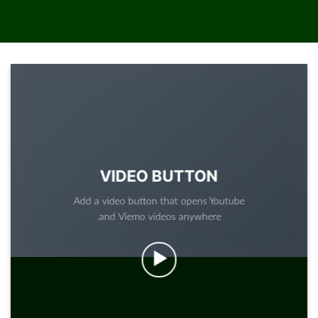
VIDEO BUTTON
Add a video button that opens Youtube
and Viemo videos anywhere.