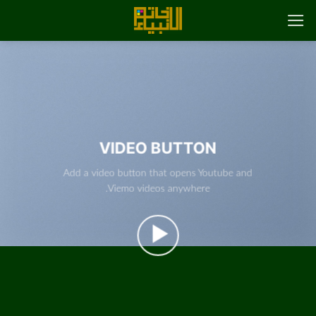
رش
ه
حتوا
VIDEO BUTTON
Add a video button that opens Youtube and
Viemo videos anywhere.