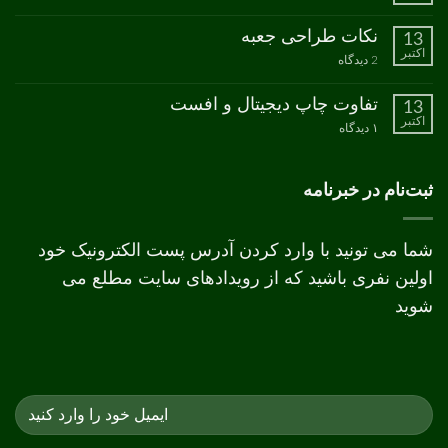
کاغذ
دیدگاهی
برای
ثبت
نکات طراحی جعبه
13
مدل
نشده
اکتبر
رنگ
برای
2 دیدگاه
CMYK
نکات
طراحی
جعبه
تفاوت چاپ دیجیتال و افست
13
اکتبر
برای
۱ دیدگاه
تفاوت
چاپ
دیجیتال
و
ثبت‌نام در خبرنامه
افست
شما می تونید با وارد کردن آدرس پست الکترونیک خود
اولین نفری باشید که از رویدادهای سایت مطلع می
شوید