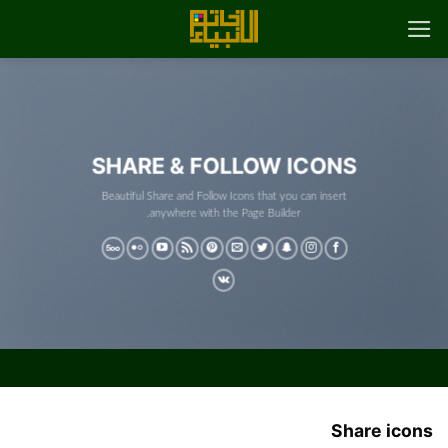
رش
ه
حتوا
SHARE & FOLLOW ICONS
Beautiful Share and Follow Icons that you can insert
anywhere with the Page Builder.
Share icons