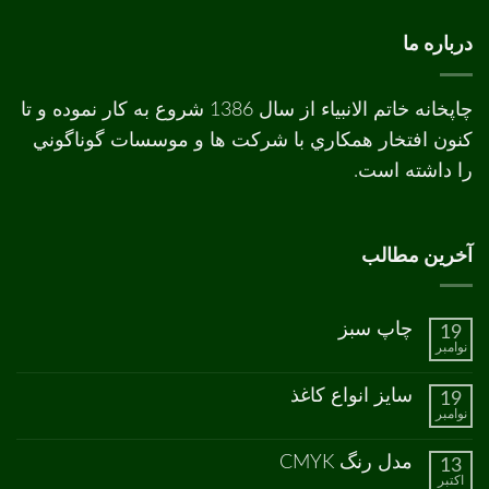
درباره ما
چاپخانه خاتم الانبیاء از سال 1386 شروع به کار نموده و تا
کنون افتخار همکاري با شرکت ها و موسسات گوناگوني
را داشته است.
آخرین مطالب
چاپ سبز
19
نوامبر
هیچ
دیدگاهی
برای
ثبت
سایز انواع کاغذ
19
چاپ
نشده
نوامبر
سبز
هیچ
دیدگاهی
برای
ثبت
مدل رنگ CMYK
13
سایز
نشده
اکتبر
انواع
هیچ