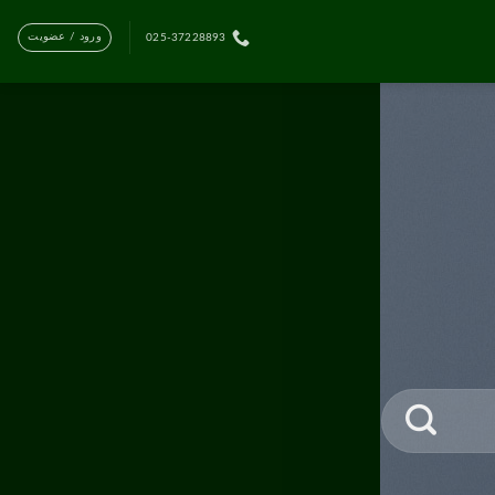
ورود / عضویت
025-37228893