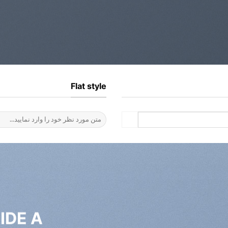
Flat style
جستجو
برای:
IDE A