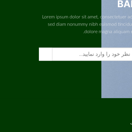
BA
Lorem ipsum dolor sit amet, consectetuer adi
sed diam nonummy nibh euismod tincidun
dolore magna aliquam er