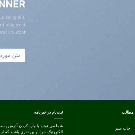
NNER
piscing elit,
t ut laoreet
at volutpat.
جستجو
برای:
 مطالب
ثبت‌نام در خبرنامه
شما می تونید با وارد کردن آدرس پست
چاپ سبز
الکترونیک خود اولین نفری باشید که از
هیچ