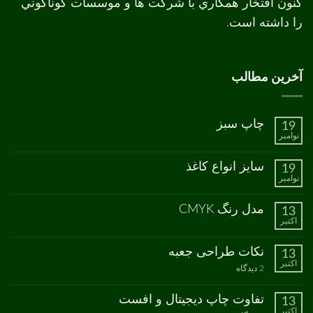
کنون افتخار همکاري با شرکت ها و موسسات گوناگوني
را داشته است.
آخرین مطالب
چاپ سبز
19
نوامبر
هیچ
دیدگاهی
برای
ثبت
سایز انواع کاغذ
19
چاپ
نشده
نوامبر
سبز
هیچ
دیدگاهی
برای
ثبت
مدل رنگ CMYK
13
سایز
نشده
اکتبر
انواع
هیچ
کاغذ
دیدگاهی
برای
ثبت
نکات طراحی جعبه
13
مدل
نشده
اکتبر
رنگ
برای
2 دیدگاه
CMYK
نکات
طراحی
جعبه
تفاوت چاپ دیجیتال و افست
13
اکتبر