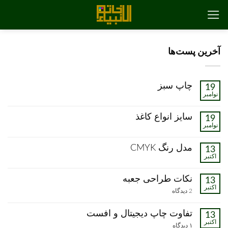
رش
ه
حتوا
آخرین پست‌ها
چاپ سبز
19
نوامبر
هیچ
دیدگاهی
برای
ثبت
سایز انواع کاغذ
19
چاپ
نشده
نوامبر
سبز
هیچ
دیدگاهی
برای
ثبت
مدل رنگ CMYK
13
سایز
نشده
اکتبر
انواع
هیچ
کاغذ
دیدگاهی
برای
ثبت
نکات طراحی جعبه
13
مدل
نشده
اکتبر
رنگ
برای
2 دیدگاه
CMYK
نکات
طراحی
جعبه
تفاوت چاپ دیجیتال و افست
13
اکتبر
برای
۱ دیدگاه