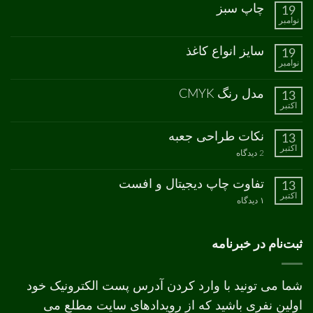
چاپ سبز
19
نوامبر
هیچ
دیدگاهی
برای
ثبت
سایز انواع کاغذ
19
چاپ
نشده
نوامبر
سبز
هیچ
دیدگاهی
برای
ثبت
مدل رنگ CMYK
13
سایز
نشده
اکتبر
انواع
هیچ
کاغذ
دیدگاهی
برای
ثبت
نکات طراحی جعبه
13
مدل
نشده
اکتبر
رنگ
برای
2 دیدگاه
CMYK
نکات
طراحی
جعبه
تفاوت چاپ دیجیتال و افست
13
اکتبر
برای
۱ دیدگاه
تفاوت
چاپ
دیجیتال
و
ثبت‌نام در خبرنامه
افست
شما می تونید با وارد کردن آدرس پست الکترونیک خود
اولین نفری باشید که از رویدادهای سایت مطلع می