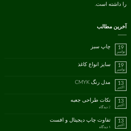
را داشته است.
آخرین مطالب
چاپ سبز
19
نوامبر
هیچ
دیدگاهی
برای
ثبت
سایز انواع کاغذ
19
چاپ
نشده
نوامبر
سبز
هیچ
دیدگاهی
برای
ثبت
مدل رنگ CMYK
13
سایز
نشده
اکتبر
انواع
هیچ
کاغذ
دیدگاهی
برای
ثبت
نکات طراحی جعبه
13
مدل
نشده
اکتبر
رنگ
برای
2 دیدگاه
CMYK
نکات
طراحی
جعبه
تفاوت چاپ دیجیتال و افست
13
اکتبر
برای
۱ دیدگاه
تفاوت