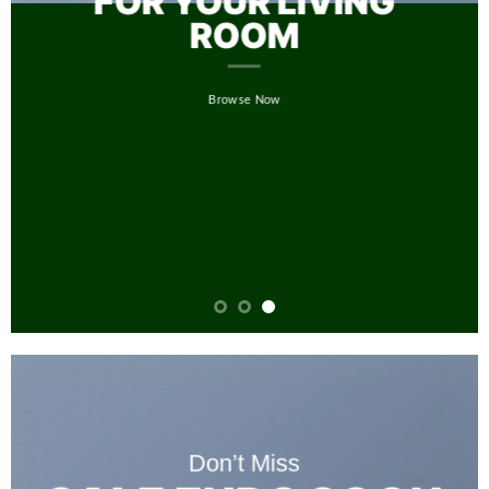
FOR YOUR LIVING
ROOM
Browse Now
Don’t Miss