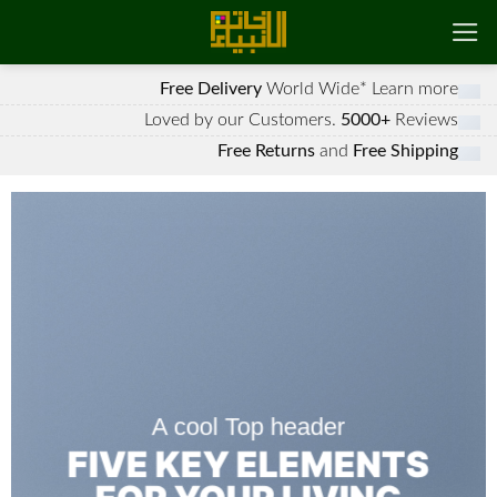
رش
ه
حتوا
Free Delivery
World Wide*
Learn more
Loved by our Customers.
5000+
Reviews
Free Returns
and
Free Shipping
A cool Top header
FIVE KEY ELEMENTS