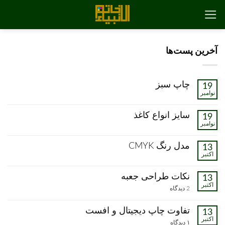
رش
ه
حتوا
آخرین پست‌ها
چاپ سبز
19
نوامبر
هیچ
دیدگاهی
برای
ثبت
سایز انواع کاغذ
19
چاپ
نشده
نوامبر
سبز
هیچ
دیدگاهی
برای
ثبت
مدل رنگ CMYK
13
سایز
نشده
اکتبر
انواع
هیچ
کاغذ
دیدگاهی
برای
ثبت
نکات طراحی جعبه
13
مدل
نشده
اکتبر
رنگ
برای
2 دیدگاه
CMYK
نکات
طراحی
جعبه
تفاوت چاپ دیجیتال و افست
13
اکتبر
برای
۱ دیدگاه