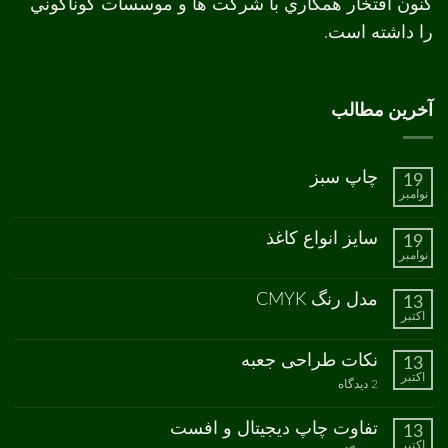
کنون افتخار همکاري با شرکت ها و موسسات گوناگوني
را داشته است.
آخرین مطالب
چاپ سبز
19
نوامبر
هیچ
دیدگاهی
برای
ثبت
سایز انواع کاغذ
19
چاپ
نشده
نوامبر
سبز
هیچ
دیدگاهی
برای
ثبت
مدل رنگ CMYK
13
سایز
نشده
اکتبر
انواع
هیچ
کاغذ
دیدگاهی
برای
ثبت
نکات طراحی جعبه
13
مدل
نشده
اکتبر
رنگ
برای
2 دیدگاه
CMYK
نکات
طراحی
جعبه
تفاوت چاپ دیجیتال و افست
13
اکتبر