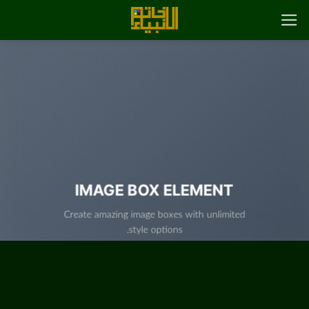
رش
ه
حتوا
IMAGE BOX ELEMENT
Create amazing image boxes with unlimited
style options.