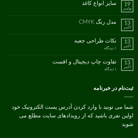
ثبت
سایز انواع کاغذ
19
چاپ
نشده
نوامبر
سبز
هیچ
دیدگاهی
برای
ثبت
مدل رنگ CMYK
13
سایز
نشده
اکتبر
انواع
هیچ
کاغذ
دیدگاهی
برای
ثبت
نکات طراحی جعبه
13
مدل
نشده
اکتبر
رنگ
برای
2 دیدگاه
CMYK
نکات
طراحی
جعبه
تفاوت چاپ دیجیتال و افست
13
اکتبر
برای
۱ دیدگاه
تفاوت
چاپ
دیجیتال
و
ثبت‌نام در خبرنامه
افست
شما می تونید با وارد کردن آدرس پست الکترونیک خود
اولین نفری باشید که از رویدادهای سایت مطلع می
شوید