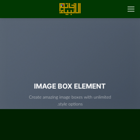
رش
ه
حتوا
IMAGE BOX ELEMENT
Create amazing image boxes with unlimited
style options.