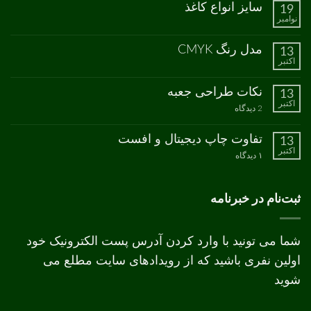
ثبت
سایز انواع کاغذ
19
چاپ
نشده
نوامبر
سبز
هیچ
دیدگاهی
برای
ثبت
مدل رنگ CMYK
13
سایز
نشده
اکتبر
انواع
هیچ
کاغذ
دیدگاهی
برای
ثبت
نکات طراحی جعبه
13
مدل
نشده
اکتبر
رنگ
برای
2 دیدگاه
CMYK
نکات
طراحی
جعبه
تفاوت چاپ دیجیتال و افست
13
اکتبر
برای
۱ دیدگاه
تفاوت
چاپ
دیجیتال
و
ثبت‌نام در خبرنامه
افست
شما می تونید با وارد کردن آدرس پست الکترونیک خود
اولین نفری باشید که از رویدادهای سایت مطلع می
شوید