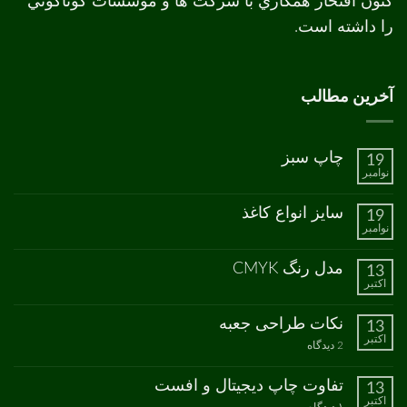
کنون افتخار همکاري با شرکت ها و موسسات گوناگوني
را داشته است.
آخرین مطالب
چاپ سبز
19
نوامبر
هیچ
دیدگاهی
برای
ثبت
سایز انواع کاغذ
19
چاپ
نشده
نوامبر
سبز
هیچ
دیدگاهی
برای
ثبت
مدل رنگ CMYK
13
سایز
نشده
اکتبر
انواع
هیچ
کاغذ
دیدگاهی
برای
ثبت
نکات طراحی جعبه
13
مدل
نشده
اکتبر
رنگ
برای
2 دیدگاه
CMYK
نکات
طراحی
جعبه
تفاوت چاپ دیجیتال و افست
13
اکتبر
برای
۱ دیدگاه