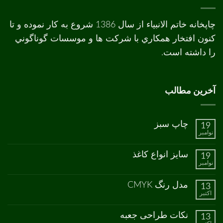
چاپخانه خاتم الانبیاء از سال 1386 شروع به کار نموده و تا
کنون افتخار همکاري با شرکت ها و موسسات گوناگوني
را داشته است.
آخرین مطالب
چاپ سبز
19
نوامبر
هیچ
دیدگاهی
برای
ثبت
سایز انواع کاغذ
19
چاپ
نشده
نوامبر
سبز
هیچ
دیدگاهی
برای
ثبت
مدل رنگ CMYK
13
سایز
نشده
اکتبر
انواع
هیچ
کاغذ
دیدگاهی
برای
ثبت
نکات طراحی جعبه
13
مدل
نشده