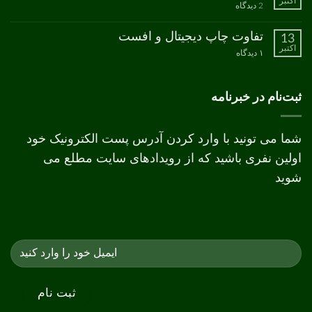
اکتبر
رنگ
برای
2 دیدگاه
CMYK
نکات
طراحی
جعبه
تفاوت چاپ دیجیتال و افست
13
اکتبر
برای
۱ دیدگاه
تفاوت
چاپ
دیجیتال
و
ثبت‌نام در خبرنامه
افست
شما می تونید با وارد کردن آدرس پست الکترونیک خود
اولین نفری باشید که از رویدادهای سایت مطلع می
شوید