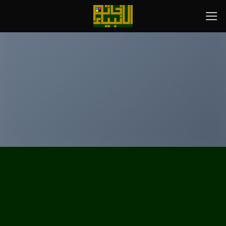
رش
ه
حتوا