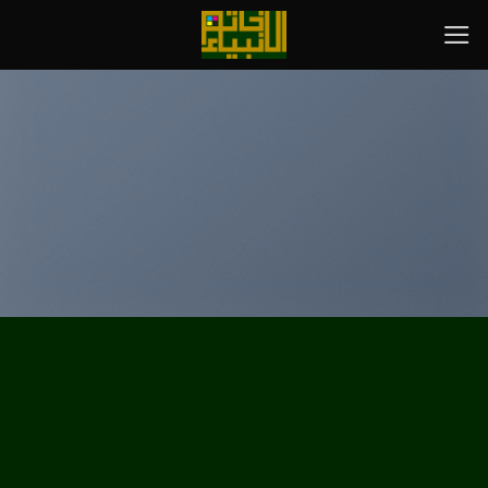
رش
ه
حتوا