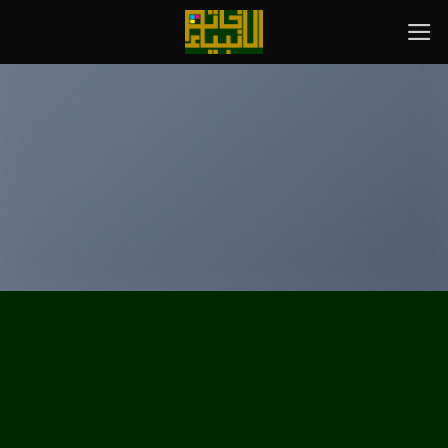
رش
ه
حتوا