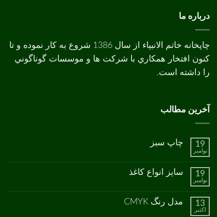
درباره ما
چاپخانه خاتم الانبیاء از سال 1386 شروع به کار نموده و تا
کنون افتخار همکاري با شرکت ها و موسسات گوناگوني
را داشته است.
آخرین مطالب
چاپ سبز
19
نوامبر
هیچ
دیدگاهی
برای
ثبت
سایز انواع کاغذ
19
چاپ
نشده
نوامبر
سبز
هیچ
دیدگاهی
برای
ثبت
مدل رنگ CMYK
13
سایز
نشده
اکتبر
انواع
هیچ
کاغذ