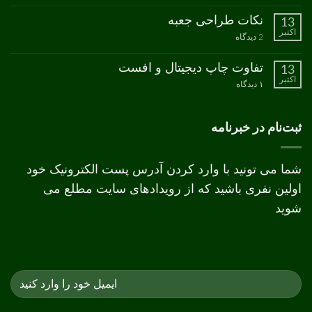
دیدگاهی
برای
ثبت
نکات طراحی جعبه
13
مدل
نشده
اکتبر
رنگ
برای
2 دیدگاه
CMYK
نکات
طراحی
جعبه
تفاوت چاپ دیجیتال و افست
13
اکتبر
برای
۱ دیدگاه
تفاوت
چاپ
دیجیتال
و
ثبت‌نام در خبرنامه
افست
شما می تونید با وارد کردن آدرس پست الکترونیک خود
اولین نفری باشید که از رویدادهای سایت مطلع می
شوید