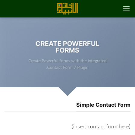
رش
ه
حتوا
CREATE POWERFUL
FORMS
Create Powerful forms with the integrated
Contact Form 7 Plugin.
Simple Contact Form
(insert contact form here)