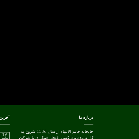
درباره ما
آخرین
چاپخانه خاتم الانبیاء از سال 1386 شروع به
19
کار نموده و تا کنون افتخار همکاري با شرکت
نوامبر