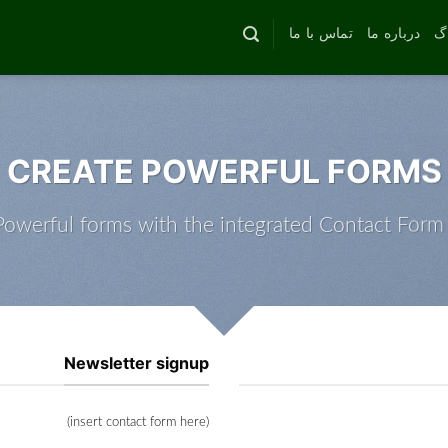
اگ
درباره ما
تماس با ما
CREATE POWERFUL FORMS
Powerful forms with the integrated Contact Form 
Newsletter signup
(insert contact form here)