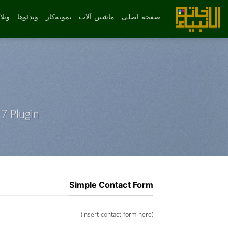
رش
ه
صفحه اصلی
ماشین آلات
نمونه‌کار
ویدئوها
وبل
حتوا
7 Plugin.
Simple Contact Form
(insert contact form here)