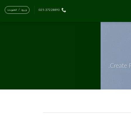
ورود / عضویت
025-37228893
Create 