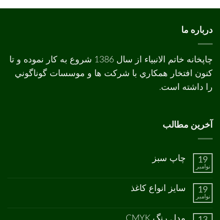
درباره ما
چاپخانه خاتم الانبیاء از سال 1386 شروع به کار نموده و تا
کنون افتخار همکاري با شرکت ها و موسسات گوناگوني
را داشته است.
آخرین مطالب
چاپ سبز
19
نوامبر
هیچ
دیدگاهی
برای
ثبت
سایز انواع کاغذ
19
چاپ
نشده
نوامبر
سبز
هیچ
دیدگاهی
برای
ثبت
مدل رنگ CMYK
13
سایز
نشده