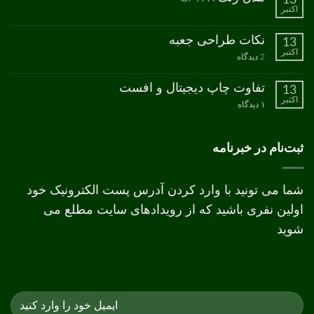
اکتبر
انواع
هیچ
کاغذ
دیدگاهی
برای
ثبت
نکات طراحی جعبه
13
مدل
نشده
اکتبر
رنگ
برای
2 دیدگاه
CMYK
نکات
طراحی
جعبه
تفاوت چاپ دیجیتال و افست
13
اکتبر
برای
۱ دیدگاه
تفاوت
چاپ
دیجیتال
و
ثبت‌نام در خبرنامه
افست
شما می تونید با وارد کردن آدرس پست الکترونیک خود
اولین نفری باشید که از رویدادهای سایت مطلع می
شوید