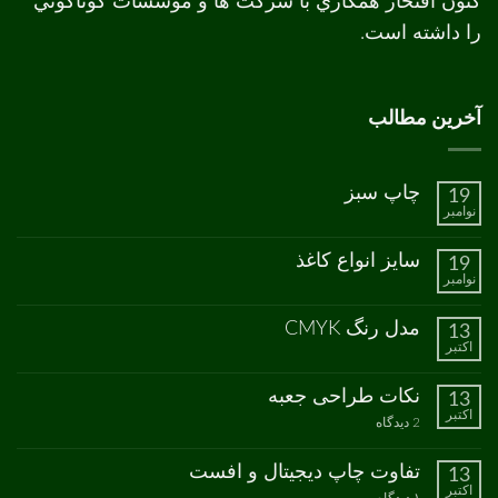
کنون افتخار همکاري با شرکت ها و موسسات گوناگوني
را داشته است.
آخرین مطالب
چاپ سبز
19
نوامبر
هیچ
دیدگاهی
برای
ثبت
سایز انواع کاغذ
19
چاپ
نشده
نوامبر
سبز
هیچ
دیدگاهی
برای
ثبت
مدل رنگ CMYK
13
سایز
نشده
اکتبر
انواع
هیچ
کاغذ
دیدگاهی
برای
ثبت
نکات طراحی جعبه
13
مدل
نشده
اکتبر
رنگ
برای
2 دیدگاه
CMYK
نکات
طراحی
جعبه
تفاوت چاپ دیجیتال و افست
13
اکتبر
برای