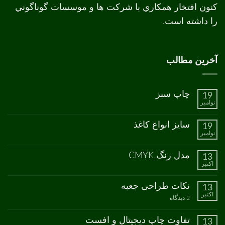
کنون افتخار همکاري با شرکت ها و موسسات گوناگوني
را داشته است.
آخرین مطالب
چاپ سبز
19
نوامبر
هیچ
دیدگاهی
برای
ثبت
سایز انواع کاغذ
19
چاپ
نشده
نوامبر
سبز
هیچ
دیدگاهی
برای
ثبت
مدل رنگ CMYK
13
سایز
نشده
اکتبر
انواع
هیچ
کاغذ
دیدگاهی
برای
ثبت
نکات طراحی جعبه
13
مدل
نشده
اکتبر
رنگ
برای
2 دیدگاه
CMYK
نکات
طراحی
جعبه
تفاوت چاپ دیجیتال و افست
13